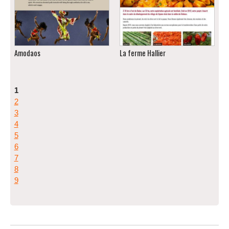
Amodaos
La ferme Hallier
1
2
3
4
5
6
7
8
9