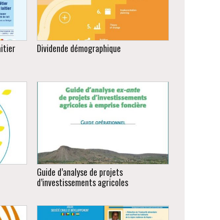
itier
Dividende démographique
019.
tivité
Mise en page de l'ouvrage en
ns à
français et anglais pour le compte de
gal.
Icon Institut et UNFPA
Guide d’analyse de projets
d’investissements agricoles