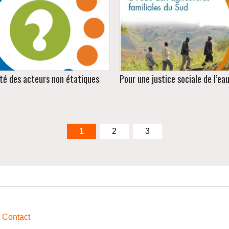
Édition 2016, Direction de
Réseau des producteurs de r
l'Hydraulique
mangrove en Guinée
ité des acteurs non étatiques
Pour une justice sociale de l’ea
1
2
3
Conception d'un logo.
Relecture et mise en page
/
Contact