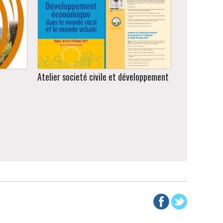
iz de
Relecture, réécriture, corrections
orthographiques et typographiques.
u
Atelier societé civile et développement
.
Brochure et affichette.