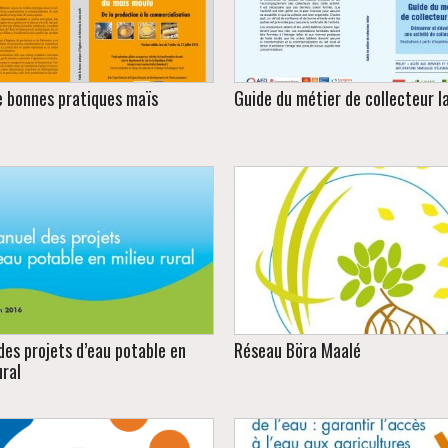
e bonnes pratiques maïs
Guide du métier de collecteur la
Document technique, juin 2
Démarrer et développer une ac
ception graphique et mise en
de collecte de lait. Illustratio
page, juin 2019.
partir d’expériences au Séné
des projets d’eau potable en
Réseau Böra Maalé
ural