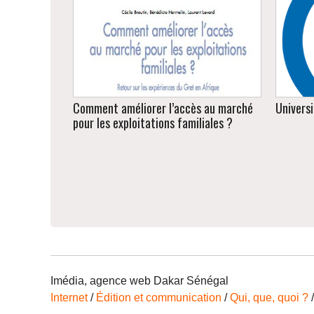
Mise en page d'un ouvrage de 850
pages, Éditions du Gret, Édition Quæ
Comment améliorer l’accès au marché
Univers
pour les exploitations familiales ?
Relecture, rédaction de la fiche de
synthèse.
Imédia, agence web Dakar Sénégal
Internet
/
Édition et communication
/
Qui, que, quoi ?