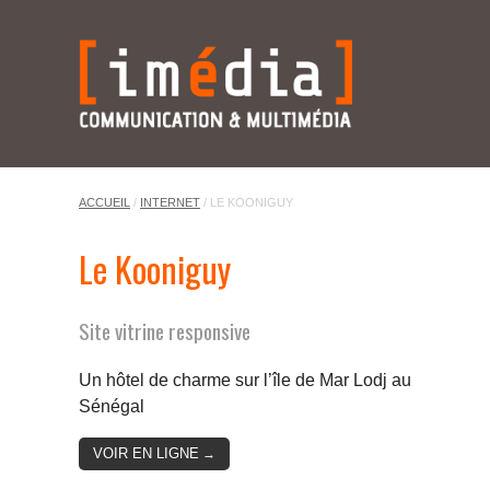
ACCUEIL
/
INTERNET
/
LE KOONIGUY
Le Kooniguy
Site vitrine responsive
Un hôtel de charme sur l’île de Mar Lodj au
Sénégal
VOIR EN LIGNE