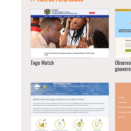
Togo Watch
Observat
gouvern
Promouvoir la liberté d’expression, le
pluralisme des médias et la
protection des défenseurs des droits
D
de l’Homme au Togo.