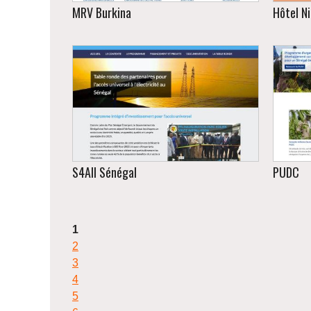
MRV Burkina
Hôtel N
Avec s
Nina
c
Système de suivi des gaz à effet de
adm
serre au Burkina Faso
S4All Sénégal
PUDC
1
2
Site institutionnel de préparation de
la table ronde.
Po
3
4
5