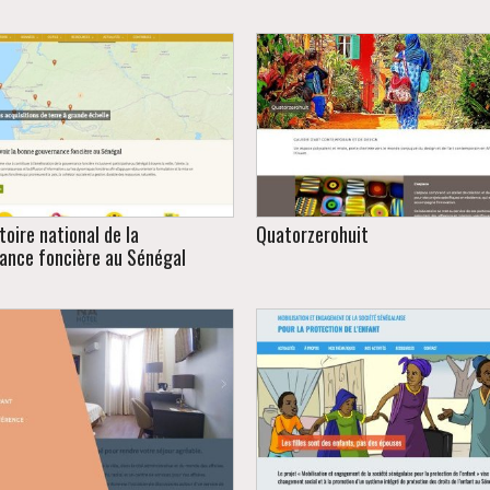
oire national de la
Quatorzerohuit
ance foncière au Sénégal
onnées sur les dynamiques
Galerie d'art contemporain e
foncières au Sénégal.
design. Dakar.