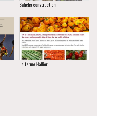
Sahélia construction
 au
motion
ction
Site institutionnel de présentation de
égal.
la société
La ferme Hallier
e Dr
Producteur, transformateur,
exportateur de produits bio