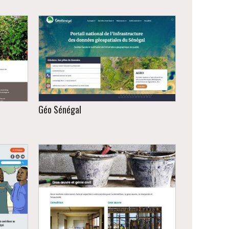
Géo Sénégal
t de
Portail national de l’infrastructure des
données géospatiales du Sénégal