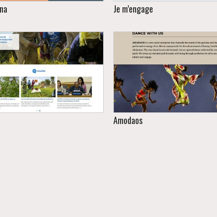
ina
Je m’engage
es 40 ans d’expérience, l’Hôtel
, classé 3 étoiles, est situé au
Le projet vise à contribuer
œur de la ville, dans la cité
changement social et à la pro
inistrative et du monde des
d’un système intégré de prote
affaires.
des droits de l’enfant au Sén
Amodaos
Un site « One page » pour l
rtail officiel du programme.
Monte Harris (USA).