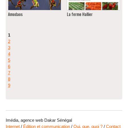
Amodaos
La ferme Hallier
1
2
3
4
5
6
7
8
9
Imédia, agence web Dakar Sénégal
Internet
/
Édition et communication
/
Qui, que, quoi ?
/
Contact